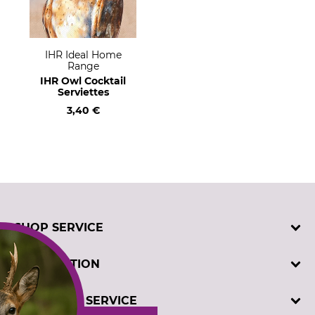
IHR Ideal Home
Range
IHR Owl Cocktail
Serviettes
3,40 €
SHOP SERVICE
Contact
INFORMATION
Customer registration
Order catalogues
Imprint
CUSTOMER SERVICE
Cookie settings
Privacy policy